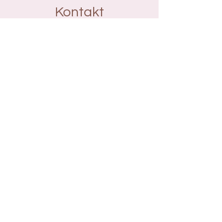
Kontakt
Hautnah Dessous & Wäsche
Inhaberin Rita Kalkow
Am Tor 2
07356 Bad Lobenstein
036651 / 652959
hautnahdessous@web.de
Support
Impressum
Datenschutz
AGB
Zahlungsmethoden: