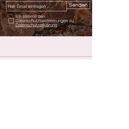
Senden
Ich stimme den
Datenschutzbestimmungen zu.
Datenschutzerklärung
Kontakt
Hautnah Dessous & Wäsche
Inhaberin Rita Kalkow
Am Tor 2
07356 Bad Lobenstein
036651 / 652959
hautnahdessous@web.de