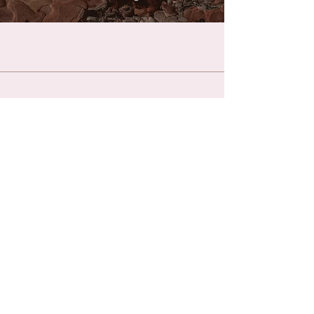
Kontakt
Hautnah Dessous & Wäsche
Inhaberin Rita Kalkow
Am Tor 2
07356 Bad Lobenstein
036651 / 652959
hautnahdessous@web.de