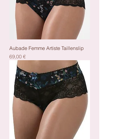
Aubade Femme Artiste Taillenslip
Preis
69,00 €