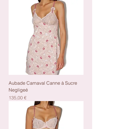
Aubade Carnaval Canne à Sucre
Negligeé
Preis
135,00 €