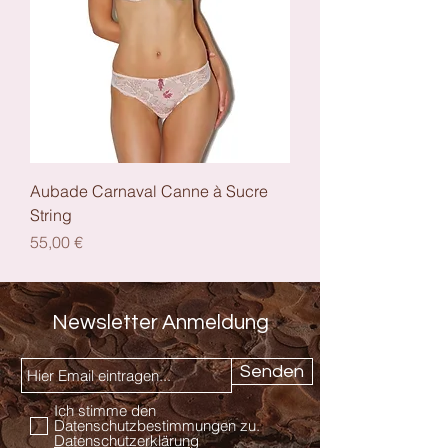
Aubade Carnaval Canne à Sucre
String
Preis
55,00 €
Newsletter Anmeldung
Senden
Ich stimme den
Datenschutzbestimmungen zu.
Datenschutzerklärung