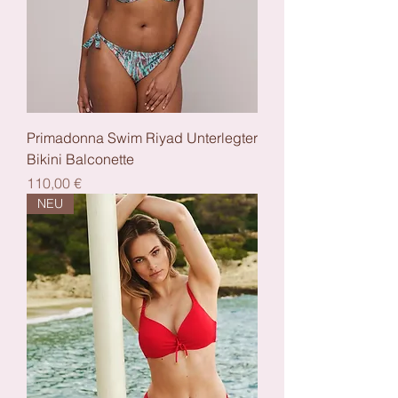
Primadonna Swim Riyad Unterlegter
Bikini Balconette
Preis
110,00 €
NEU