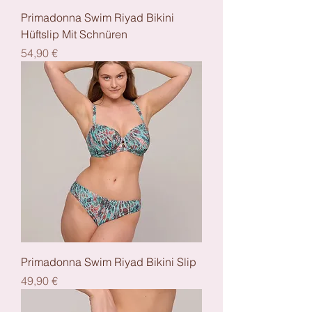
Primadonna Swim Riyad Bikini
Hüftslip Mit Schnüren
Preis
54,90 €
Primadonna Swim Riyad Bikini Slip
Preis
49,90 €