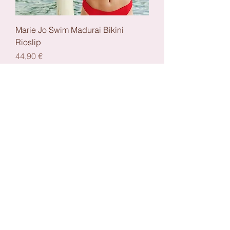
Marie Jo Swim Madurai Bikini
Rioslip
Preis
44,90 €
Mehr laden
Newsletter Anmeldung
Senden