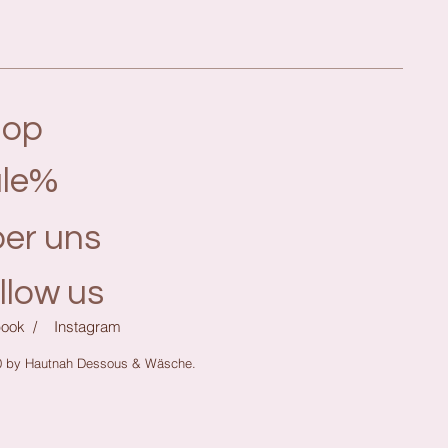
hop
le%
er uns
llow us
ook /
Instagram
0 by Hautnah Dessous & Wäsche.