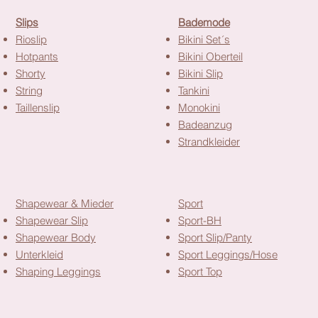
rsicht
Slips
Bademode
Rioslip
Bikini Set´s
Hotpants
Bikini Oberteil
Shorty
Bikini Slip
String
Tankini
Taillenslip
Monokini
Badeanzug
Strandkleider
Shapewear & Mieder
Sport
Shapewear Slip
Sport-BH
Shapewear Body
Sport Slip/Panty
Unterkleid
Sport Leggings/Hose
Shaping Leggings
Sport Top