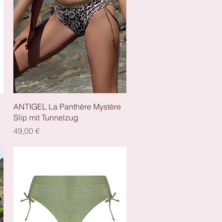
Schnellansicht
ANTIGEL La Panthère Mystère
Slip mit Tunnelzug
Preis
49,00 €