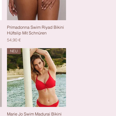
Schnellansicht
Primadonna Swim Riyad Bikini
Hüftslip Mit Schnüren
Preis
54,90 €
NEU
Schnellansicht
Marie Jo Swim Madurai Bikini