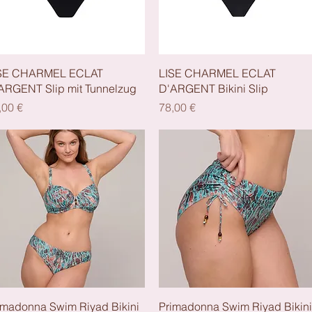
Schnellansicht
Schnellansicht
SE CHARMEL ECLAT
LISE CHARMEL ECLAT
ARGENT Slip mit Tunnelzug
D'ARGENT Bikini Slip
eis
Preis
,00 €
78,00 €
Schnellansicht
Schnellansicht
imadonna Swim Riyad Bikini
Primadonna Swim Riyad Bikini