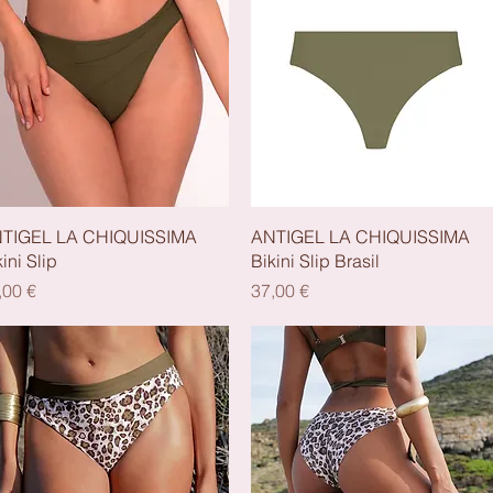
Schnellansicht
Schnellansicht
TIGEL LA CHIQUISSIMA
ANTIGEL LA CHIQUISSIMA
ini Slip
Bikini Slip Brasil
eis
Preis
,00 €
37,00 €