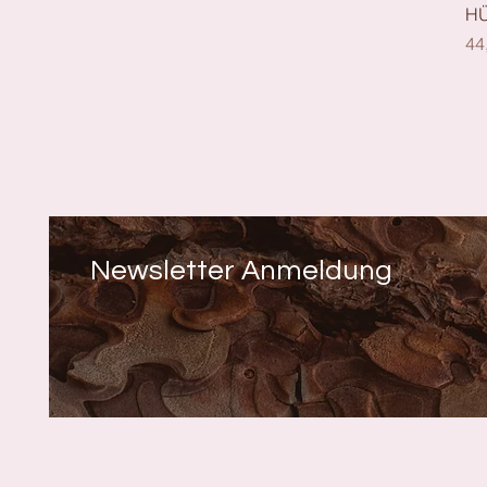
HÜ
Pr
44
Newsletter Anmeldung