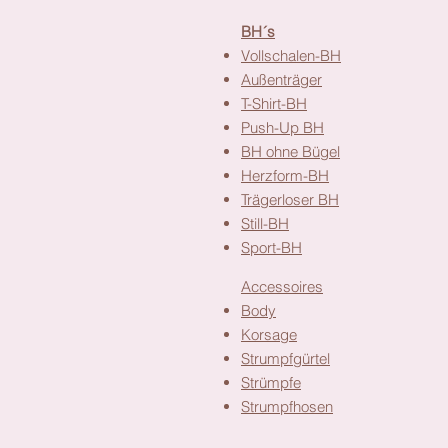
Alle Kategorien in der Übe
BH´s
Vollschalen-BH
Außenträger
T-Shirt-BH
Push-Up BH
BH ohne Bügel
Herzform-BH
Trägerloser BH
Still-BH
Sport-BH
Accessoires
Body
Korsage
Strumpfgürtel
Strümpfe
Strumpfhosen