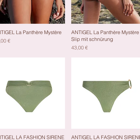
Schnellansicht
Schnellansicht
TIGEL La Panthère Mystère
ANTIGEL La Panthère Mystère
Slip mit schnürung
eis
,00 €
Preis
43,00 €
Schnellansicht
Schnellansicht
TIGEL LA FASHION SIRENE
ANTIGEL LA FASHION SIREN