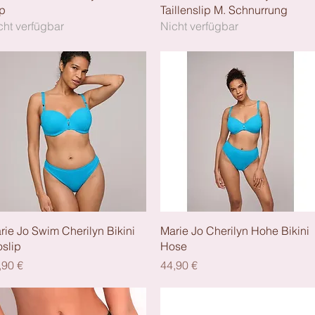
ip
Taillenslip M. Schnurrung
cht verfügbar
Nicht verfügbar
Schnellansicht
Schnellansicht
rie Jo Swim Cherilyn Bikini
Marie Jo Cherilyn Hohe Bikini
oslip
Hose
eis
Preis
,90 €
44,90 €