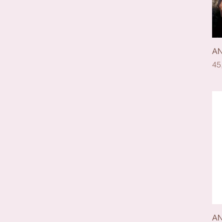
AN
Pr
45
AN