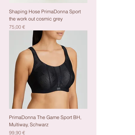
Shaping Hose PrimaDonna Sport
the work out cosmic grey
Preis
75,00 €
PrimaDonna The Game Sport BH,
Multiway, Schwarz
Preis
99,90 €