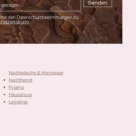
Senden
imme den Datenschutzbestimmungen zu.
hutzerklärung
Nachtwäsche & Homewear
Nachthemd
Pyjama
Hausanzug
Leggings