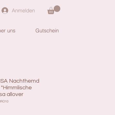
Anmelden
er uns
Gutschein
ISA Nachthemd
 "Himmlische
a allover
HRO10