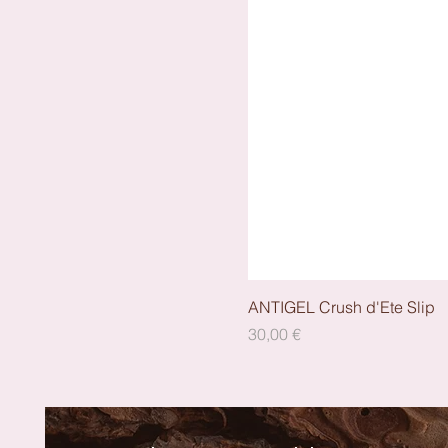
ANTIGEL Crush d'Ete Slip
Preis
30,00 €