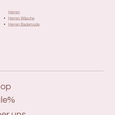
Herren
Herren Wäsche
Herren Bademode
hop
le%
er uns