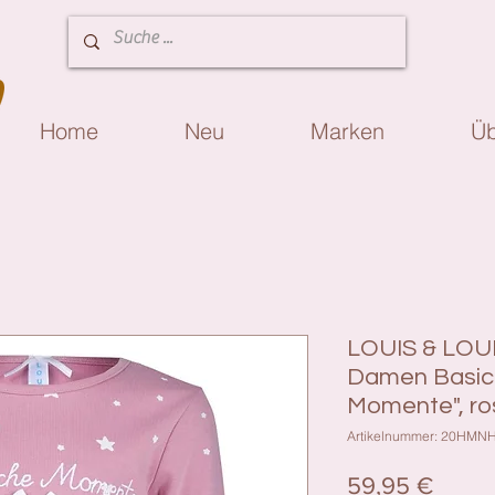
Home
Neu
Marken
Üb
LOUIS & LOU
Damen Basic
Momente", ros
Artikelnummer: 20HMN
Preis
59,95 €