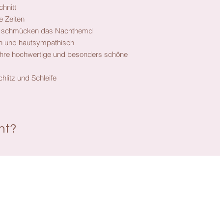
hnitt
e Zeiten
rne schmücken das Nachthemd
h und hautsympathisch
r ihre hochwertige und besonders schöne
hlitz und Schleife
ant?