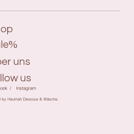
hop
le%
er uns
llow us
ook /
Instagram
0 by Hautnah Dessous & Wäsche.