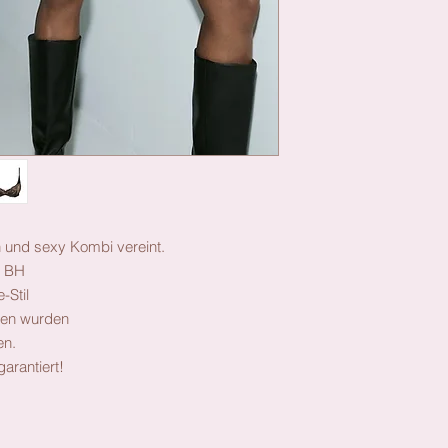
n und sexy Kombi vereint.
l BH
-Stil
fen wurden
en.
arantiert!