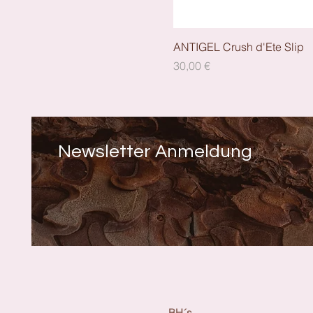
ANTIGEL Crush d'Ete Slip
Preis
30,00 €
Newsletter Anmeldung
Alle Kategorien in der Übe
BH´s