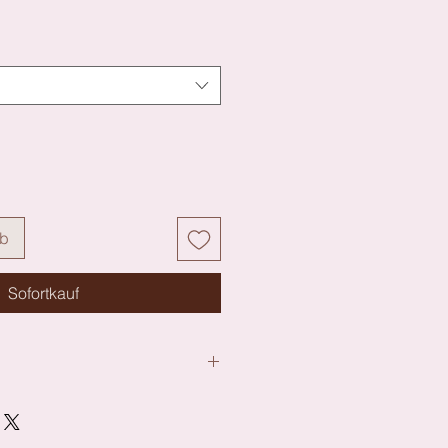
rb
Sofortkauf
:51%, Polyamid:38%, Elasthan:11%