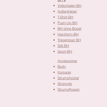
Vollschalen-BH
Außenträger
T-Shirt-BH
Push-Up BH
BH ohne Bügel
Herzform-BH
Trägerloser BH
Still-BH
Sport-BH
Accessoires
Body
Korsage
Strumpfgürtel
Strümpfe
Strumpfhosen