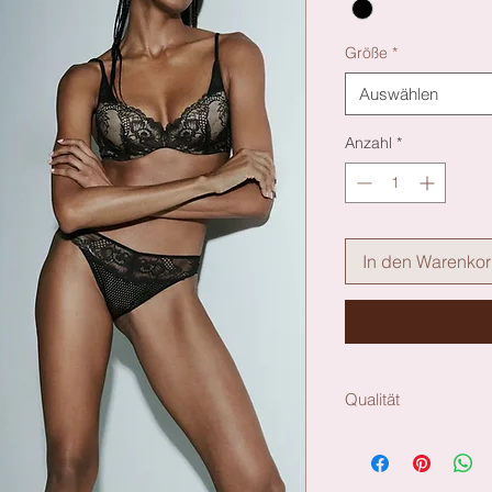
Größe
*
Auswählen
Anzahl
*
In den Warenko
Qualität
Material: Polyester