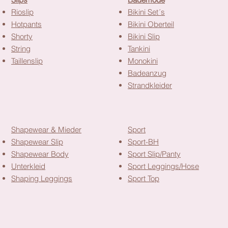
Rioslip
Bikini Set´s
Hotpants
Bikini Oberteil
Shorty
Bikini Slip
String
Tankini
Taillenslip
Monokini
Badeanzug
Strandkleider
Shapewear & Mieder
Sport
Shapewear Slip
Sport-BH
Shapewear Body
Sport Slip/Panty
Unterkleid
Sport Leggings/Hose
Shaping Leggings
Sport Top