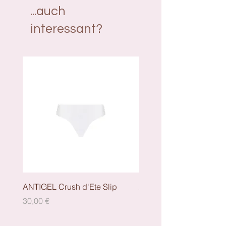
...auch
interessant?
ANTIGEL Crush d'Ete Slip
ANTIGEL Crush dEte - S
Preis
Preis
30,00 €
29,00 €