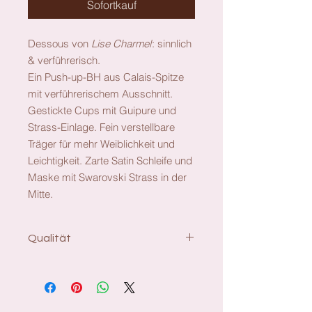
Sofortkauf
Dessous von
Lise Charmel
: sinnlich
& verführerisch.
Ein Push-up-BH aus Calais-Spitze
mit verführerischem Ausschnitt.
Gestickte Cups mit Guipure und
Strass-Einlage. Fein verstellbare
Träger für mehr Weiblichkeit und
Leichtigkeit. Zarte Satin Schleife und
Maske mit Swarovski Strass in der
Mitte.
Qualität
Material:
29% Baumwolle, 28% Polyamid, 26%
Polyester, 14% Polyurethan, 3%
Elasthan