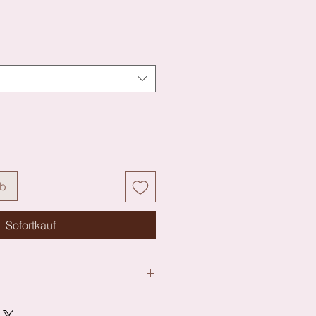
rb
Sofortkauf
8%, Polyester:18%, Elasthan:13%,