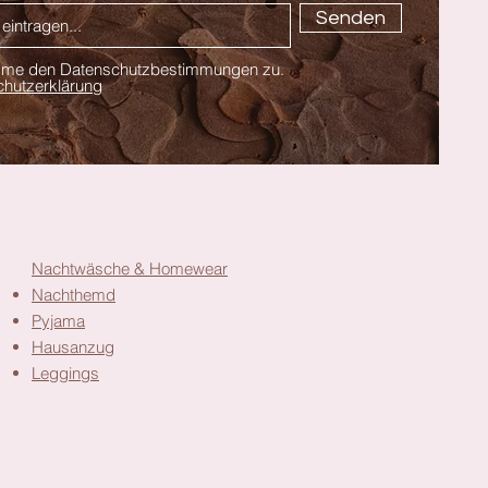
Senden
imme den Datenschutzbestimmungen zu.
hutzerklärung
Nachtwäsche & Homewear
Nachthemd
Pyjama
Hausanzug
Leggings