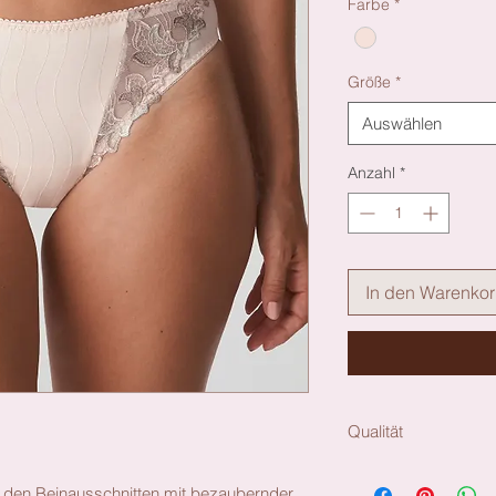
Farbe
*
Größe
*
Auswählen
Anzahl
*
In den Warenko
Qualität
Material: Polyamid:5
 an den Beinausschnitten mit bezaubernder
Baumwolle:11%