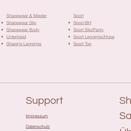
Shapewear & Mieder
Sport
Shapewear Slip
Sport-BH
Shapewear Body
Sport Slip/Panty
Unterkleid
Sport Leggings/Hose
Shaping Leggings
Sport Top
Support
S
Sa
Impressum
Datenschutz