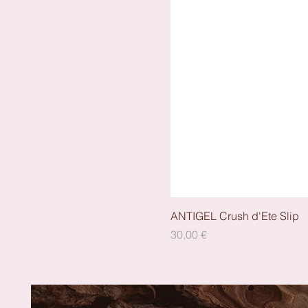
ANTIGEL Crush d'Ete Slip
Preis
30,00 €