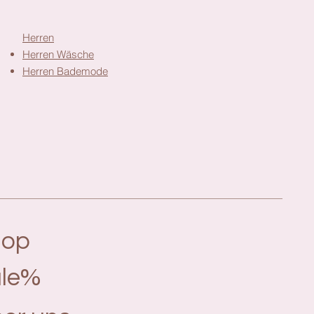
Herren
Herren Wäsche
Herren Bademode
hop
le%