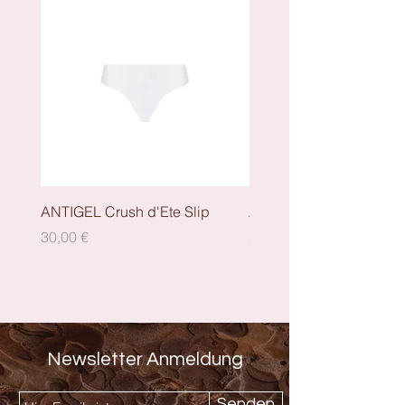
ANTIGEL Crush d'Ete Slip
ANTIGEL Crush dEte - S
Preis
Preis
30,00 €
29,00 €
Newsletter Anmeldung
Senden