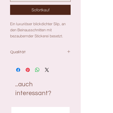
Sofortkauf
Ein luxuriöser blickdichter Slip, an
den Beinausschnitten mit
bezaubernder Stickerei besetzt.
Qualität
Pflege & Materialien
Nicht bleichen
Keine professionelle Reinigung
Nicht im Wäschetrockner trocknen
30°C Normalwaschgang
...auch
Nicht bügeln
interessant?
Polyamid:58%, Elasthan:19%,
Baumwolle:16%, Polyester:7%