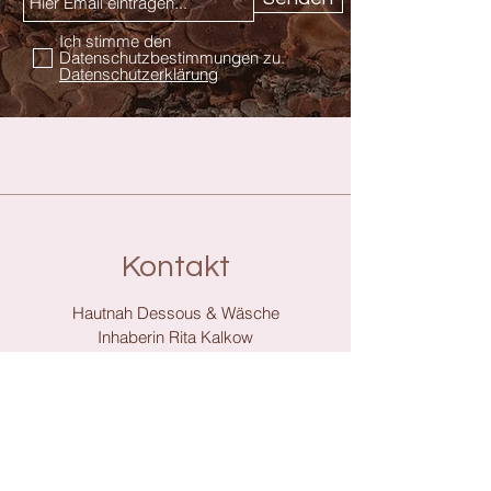
Ich stimme den
Datenschutzbestimmungen zu.
Datenschutzerklärung
Kontakt
Hautnah Dessous & Wäsche
Inhaberin Rita Kalkow
Am Tor 2
07356 Bad Lobenstein
036651 / 652959
hautnahdessous@web.de