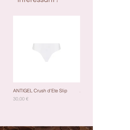
ANTIGEL Crush d'Ete Slip
ANTIGEL Crush dEte - S
Preis
Preis
30,00 €
29,00 €