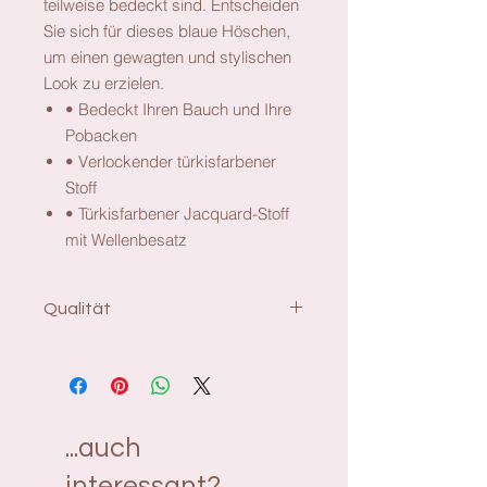
teilweise bedeckt sind. Entscheiden
Sie sich für dieses blaue Höschen,
um einen gewagten und stylischen
Look zu erzielen.
• Bedeckt Ihren Bauch und Ihre
Pobacken
• Verlockender türkisfarbener
Stoff
• Türkisfarbener Jacquard-Stoff
mit Wellenbesatz
Qualität
Pflegehinweise:
Waschprogramm bis
30°C, mit ähnlichen Farben waschen,
waschen im Wäschesack, nicht
bleichen, nicht bügeln, nicht trocken
reinigen, nicht im Trommeltrockner
...auch
trocknen.
interessant?