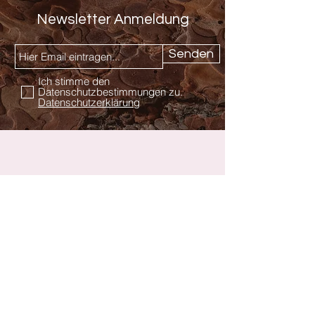
Newsletter Anmeldung
Senden
Ich stimme den
Datenschutzbestimmungen zu.
Datenschutzerklärung
Kontakt
Hautnah Dessous & Wäsche
Inhaberin Rita Kalkow
Am Tor 2
07356 Bad Lobenstein