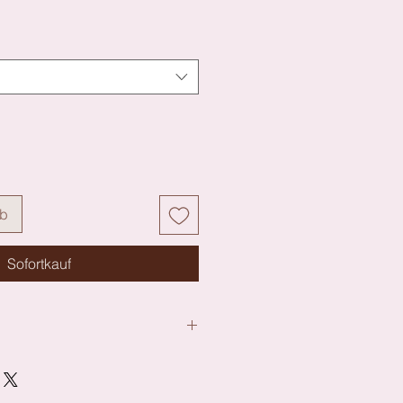
rb
Sofortkauf
than:21%, Baumwolle:8%