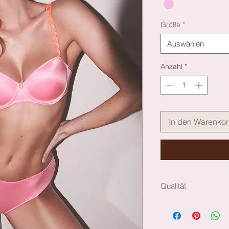
Größe
*
Auswählen
Anzahl
*
In den Warenko
Qualität
Material:
Polyamid:71%, Elas