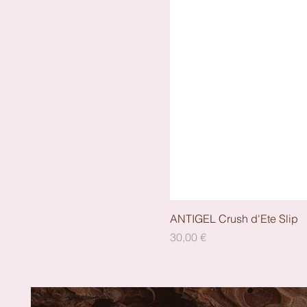
ANTIGEL Crush d'Ete Slip
Preis
30,00 €