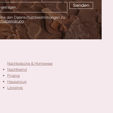
Senden
imme den Datenschutzbestimmungen zu.
hutzerklärung
Nachtwäsche & Homewear
Nachthemd
Pyjama
Hausanzug
Leggings