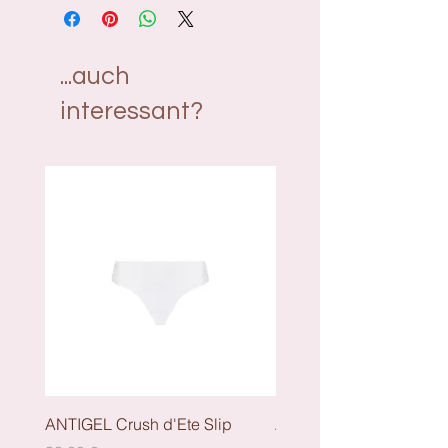
8% Elasthan, 6% Baumwolle
...auch
interessant?
ANTIGEL Crush d'Ete Slip
ANTIGEL Crush dEte - S