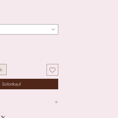
rb
Sofortkauf
POLYAMID 21% PE.POLYESTER 9%
 EL.ELASTHAN