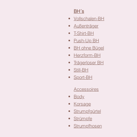
Alle Kategorien in der Übe
BH´s
Vollschalen-BH
Außenträger
T-Shirt-BH
Push-Up BH
BH ohne Bügel
Herzform-BH
Trägerloser BH
Still-BH
Sport-BH
Accessoires
Body
Korsage
Strumpfgürtel
Strümpfe
Strumpfhosen