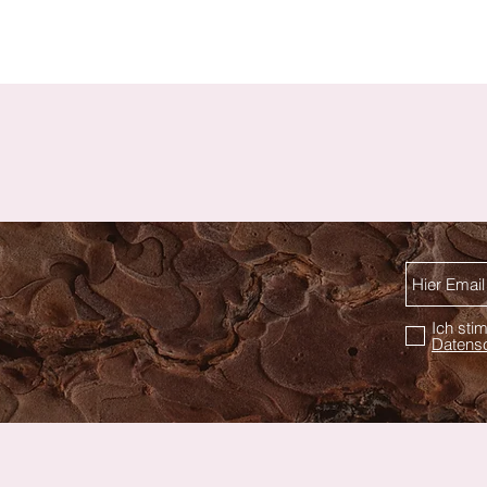
Schnellansicht
Ich st
Datensc