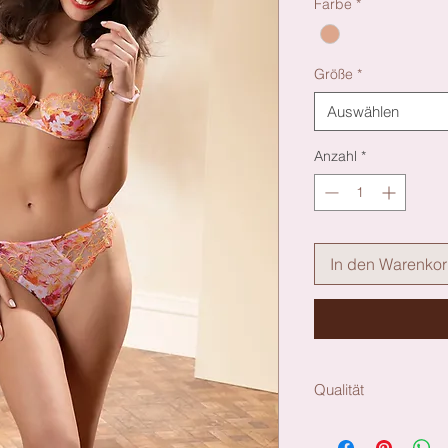
Farbe
*
Größe
*
Auswählen
Anzahl
*
In den Warenko
Qualität
Material: 63% PA.
CO.BAUMWOLLE 7%