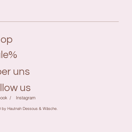
hop
le%
er uns
llow us
ook /
Instagram
0 by Hautnah Dessous & Wäsche.