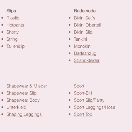
rsicht
Slips
Bademode
Rioslip
Bikini Set´s
Hotpants
Bikini Oberteil
Shorty
Bikini Slip
String
Tankini
Taillenslip
Monokini
Badeanzug
Strandkleider
Shapewear & Mieder
Sport
Shapewear Slip
Sport-BH
Shapewear Body
Sport Slip/Panty
Unterkleid
Sport Leggings/Hose
Shaping Leggings
Sport Top