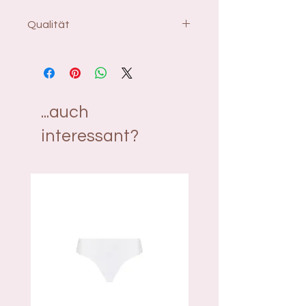
Qualität
Material: 45% Polyamid, 26%
Polyester, 15% Elasthan, 14%
Baumwolle
...auch
interessant?