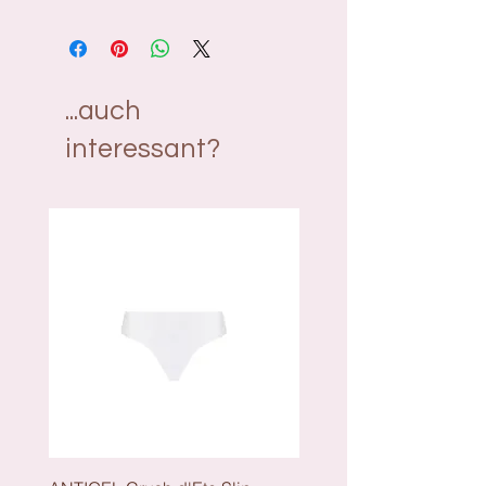
Material: 56% Polyamid, 33%
Polyester, 6% Elasthan, 5%
Baumwolle
...auch
interessant?