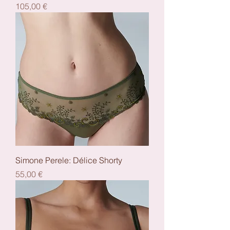
Preis
105,00 €
Simone Perele: Délice Shorty
Preis
55,00 €