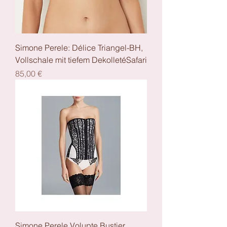
Simone Perele: Délice Triangel-BH,
Vollschale mit tiefem DekolletéSafari
Preis
85,00 €
Simone Perele Volupte Bustier