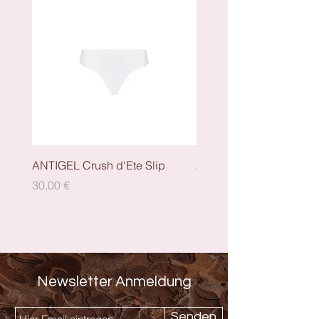
ANTIGEL Crush d'Ete Slip
ANTIGEL Crush dEte - S
Preis
Preis
30,00 €
29,00 €
Newsletter Anmeldung
Senden