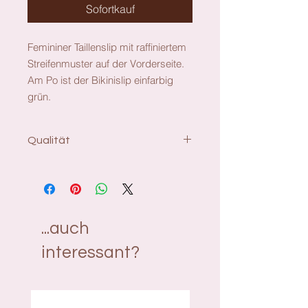
Sofortkauf
Femininer Taillenslip mit raffiniertem
Streifenmuster auf der Vorderseite.
Am Po ist der Bikinislip einfarbig
grün.
Qualität
Material: Polyamid:83%,
Elasthan:14%, Polyester:2%,
Metallfaser:1%
...auch
interessant?