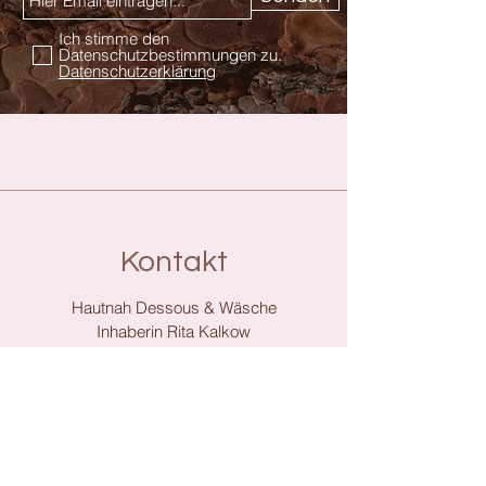
Ich stimme den
Datenschutzbestimmungen zu.
Datenschutzerklärung
Kontakt
Hautnah Dessous & Wäsche
Inhaberin Rita Kalkow
Am Tor 2
07356 Bad Lobenstein
036651 / 652959
hautnahdessous@web.de