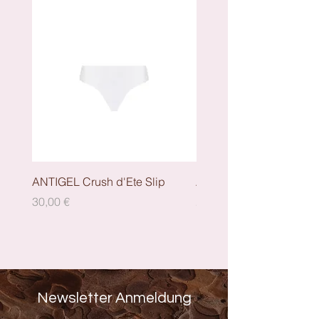
ANTIGEL Crush d'Ete Slip
ANTIGEL Crush dEte - S
Preis
Preis
30,00 €
29,00 €
Newsletter Anmeldung