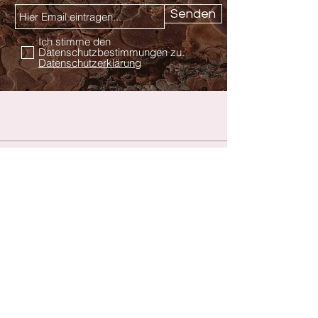
Senden
Ich stimme den
Datenschutzbestimmungen zu.
Datenschutzerklärung
Kontakt
Hautnah Dessous & Wäsche
Inhaberin Rita Kalkow
Am Tor 2
07356 Bad Lobenstein
036651 / 652959
hautnahdessous@web.de