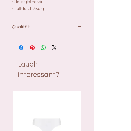
- Sehr glatter Griff
- Luftdurchlässig
Qualität
Material: 85% Polyester, 15%
Elasthan
Futter: 100% Polyamid
...auch
interessant?