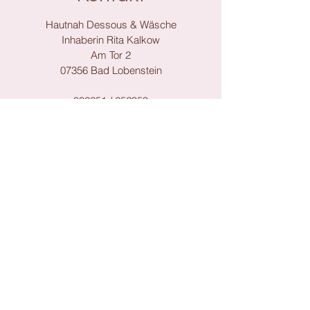
Hautnah Dessous & Wäsche
Inhaberin Rita Kalkow
Am Tor 2
07356 Bad Lobenstein
036651 / 652959
hautnahdessous@web.de
Support
Impressum
Datenschutz
AGB
Zahlungsmethoden: