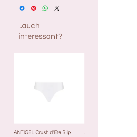
Poleuretan, 15% Polyester, 10%
Elasthane
...auch
interessant?
ANTIGEL Crush d'Ete Slip
ANTIGEL Crush dEte - S