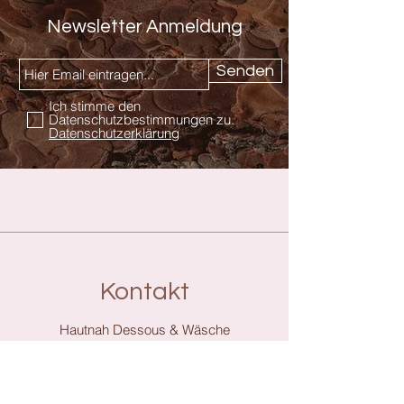
Newsletter Anmeldung
Senden
Ich stimme den
Datenschutzbestimmungen zu.
Datenschutzerklärung
Kontakt
Hautnah Dessous & Wäsche
Inhaberin Rita Kalkow
Am Tor 2
07356 Bad Lobenstein