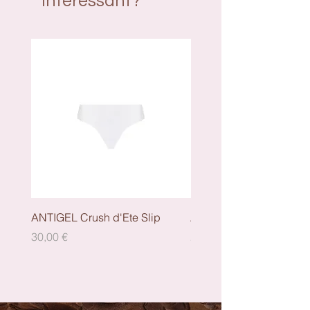
interessant?
ANTIGEL Crush d'Ete Slip
ANTIGEL Crush dEte - S
Preis
Preis
30,00 €
29,00 €